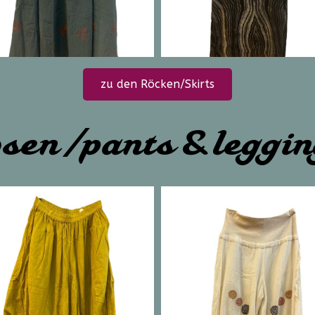
zu den Röcken/Skirts
sen /pants & leggi